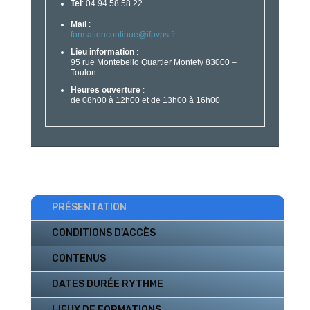
Tel
: 04.94.58.58.22
Mail
:
formationcontinue@ifpvps.fr
Lieu information
:
95 rue Montebello Quartier Montety 83000 –
Toulon
Heures ouverture
:
de 08h00 à 12h00 et de 13h00 à 16h00
PRÉSENTATION
CONDITIONS D'ACCÈS
CONTENUS
DATES DURÉE RYTHME
LIEUX DE FORMATIONS