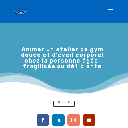
Animer un atelier de gym
douce et d’éveil corporel
chez la personne âgée,
Animer un atelier de gym
douce et d’éveil corporel
fragilisée ou déficiente
chez la personne âgée,
fragilisée ou déficiente
2 Déc 2019
Retour