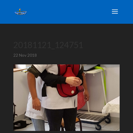
20181121_124751
22 Nov 2018