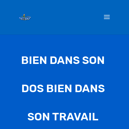
Bien dans son dos, bien dans
son travail Module 2
BIEN DANS SON
26 Juil 2023
DOS BIEN DANS
SON TRAVAIL