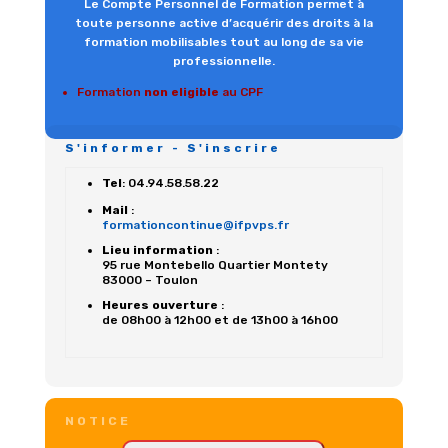
Le Compte Personnel de Formation permet à
toute personne active d’acquérir des droits à la
formation mobilisables tout au long de sa vie
professionnelle.
Formation
non eligible
au CPF
S'informer - S'inscrire
Tel
: 04.94.58.58.22
Mail
:
formationcontinue@ifpvps.fr
Lieu information
:
95 rue Montebello Quartier Montety
83000 – Toulon
Heures ouverture
:
de 08h00 à 12h00 et de 13h00 à 16h00
NOTICE