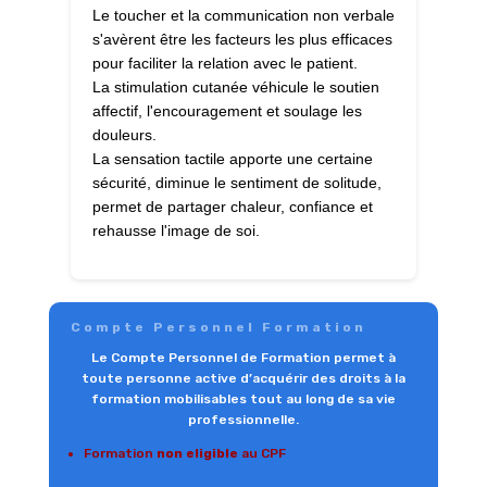
Le toucher et la communication non verbale
s'avèrent être les facteurs les plus efficaces
pour faciliter la relation avec le patient.
La stimulation cutanée véhicule le soutien
affectif, l'encouragement et soulage les
douleurs.
La sensation tactile apporte une certaine
sécurité, diminue le sentiment de solitude,
permet de partager chaleur, confiance et
rehausse l'image de soi.
Compte Personnel Formation
Le Compte Personnel de Formation permet à
toute personne active d’acquérir des droits à la
formation mobilisables tout au long de sa vie
professionnelle.
Formation
non eligible
au CPF