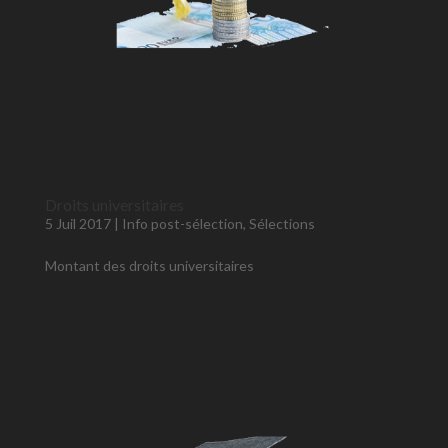
Droits universitaires
5 Juil 2017
|
Info post-sélection
,
Sélections
Montant des droits universitaires