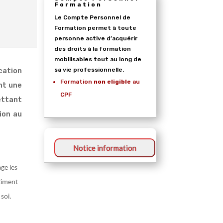
Formation
Le Compte Personnel de
Formation permet à toute
personne active d’acquérir
des droits à la formation
mobilisables tout au long de
cation
sa vie professionnelle.
Formation
non eligible
au
nt une
CPF
ettant
ion au
age les
ntiment
soi.