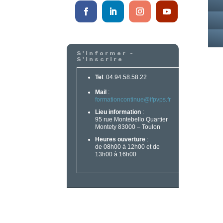
S'informer -
S'inscrire
Tel
: 04.94.58.58.22
Mail
:
formationcontinue@ifpvps.fr
Lieu information
:
95 rue Montebello Quartier
Montety 83000 – Toulon
Heures ouverture
:
de 08h00 à 12h00 et de
13h00 à 16h00