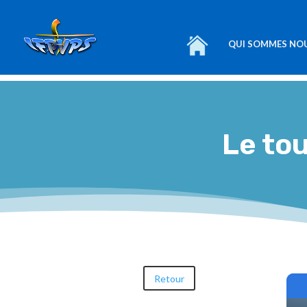
QUI SOMMES NO
Le toucher relationnel 
Le to
1 Juil 2022
Retour