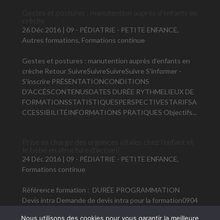
Gestes et postures : manutention auprès d’enfants en
crèche
26 Déc 2016
|
09 - PÉDIATRIE - PETITE ENFANCE
,
Autres formations
,
Formations continue
Gestes et postures : manutention auprès d’enfants en
crèche Retour SuivreSuivreSuivreSuivre S'informer -
S'inscrire PRÉSENTATIONCONDITIONS
D'ACCÈSCONTENUSDATES DURÉE RYTHMELIEUX DE
FORMATIONSSTATISTIQUESPERSPECTIVESTARIFSA
CCESSIBILITÉINFORMATIONS PRATIQUES Objectifs...
Prise en charge des urgences vitales chez l’enfant et
le bébé en structure d’accueil
24 Déc 2016
|
09 - PÉDIATRIE - PETITE ENFANCE
,
Formations continue
Référence formation : DURÉE PROGRAMMATION
Devis intra Demande de devis intra pour la formation0904
Les champs précédé d'un * sont obligatoires Votre
Nous utilisons des cookies pour vous garantir la meilleure